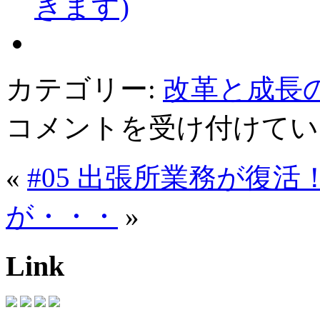
きます)
カテゴリー:
改革と成長
＃
コメントを受け付けてい
06
対
象
«
#05 出張所業務が復活
年
齢
拡
が・・・
»
充
は
Link