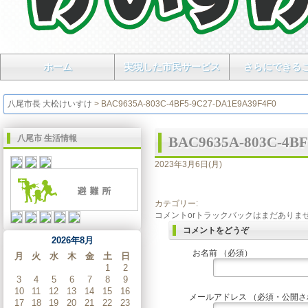
ホーム
実現した市民サービス
さらにできる
八尾市長 大松けいすけ
>
BAC9635A-803C-4BF5-9C27-DA1E9A39F4F0
八尾市 生活情報
BAC9635A-803C-4BF
2023年3月6日(月)
カテゴリー:
コメントorトラックバックはまだありま
コメントをどうぞ
2026年8月
お名前 （必須）
月
火
水
木
金
土
日
1
2
3
4
5
6
7
8
9
10
11
12
13
14
15
16
メールアドレス （必須・公開
17
18
19
20
21
22
23