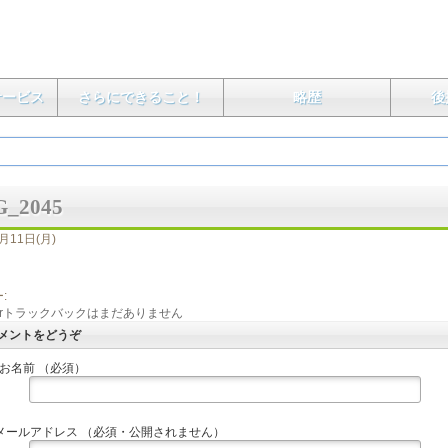
サービス
さらにできること！
略歴
後
G_2045
月11日(月)
:
orトラックバックはまだありません
メントをどうぞ
お名前 （必須）
メールアドレス （必須・公開されません）