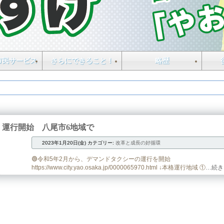
市民サービス
さらにできること！
略歴
15 運行開始 八尾市6地域で
2023年1月20日(金)
カテゴリー:
改革と成長の好循環
🟢令和5年2月から、デマンドタクシーの運行を開始
https://www.city.yao.osaka.jp/0000065970.html ↓本格運行地域 ①
…続き