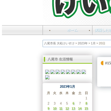
ホーム
実現した
八尾市長 大松けいすけ
>
2023年
>
1月
>
20日
八尾市 生活情報
#
2023年1月
月
火
水
木
金
土
日
1
2
3
4
5
6
7
8
9
10
11
12
13
14
15